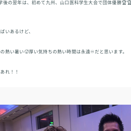
学後の翌年は、初めて九州、山口医科学生大会で団体優勝🏆🏆
っぱいあるけど、
の熱い暑い🥵厚い気持ちの熱い時間は永遠♾️だと思います。
光あれ！！