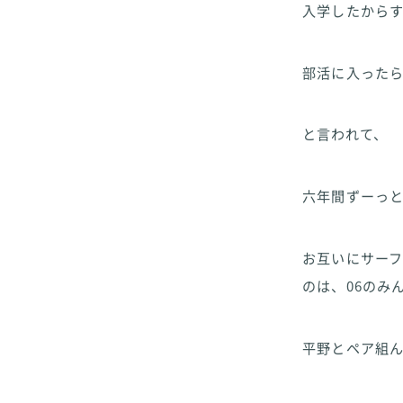
入学したからす
部活に入った
と言われて、
六年間ずーっ
お互いにサーフィ
のは、06のみ
平野とペア組