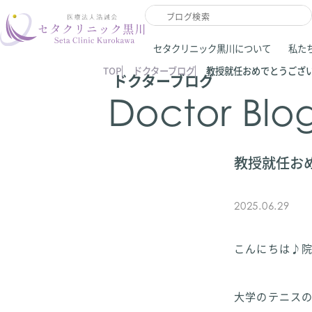
セタクリニック黒川について
私た
TOP
ドクターブログ
教授就任おめでとうござ
ドクターブログ
Doctor Blo
教授就任お
2025.06.29
こんにちは♪
大学のテニスの