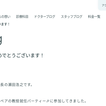
ア
ちの想い
診療科目
ドクターブログ
スタッフブログ
料金一覧
います！
g
めでとうございます！
院長の瀨田浩之です。
ペアの教授就任パーティー🎉に参加してきました。