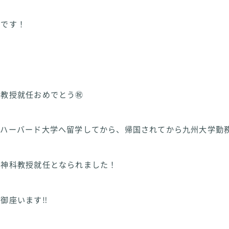
崎です！
教授就任おめでとう㊗️
のハーバード大学へ留学してから、帰国されてから九州大学勤
精神科教授就任となられました！
️御座います‼️