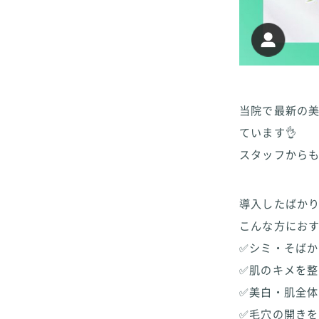
当院で最新の
ています👌
スタッフから
導入したばかりの
こんな方におす
✅シミ・そば
✅肌のキメを整
✅美白・肌全
✅毛穴の開き