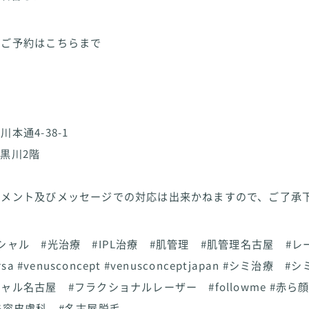
、ご予約はこちらまで
ク
本通4-38-1
黒川2階
コメント及びメッセージでの対応は出来かねますので、ご了承
シャル #光治療 #IPL治療 #肌管理 #肌管理名古屋 #
rsa #venusconcept #venusconceptjapan #シミ治療 
ャル名古屋 #フラクショナルレーザー #followme #赤ら
美容皮膚科 #名古屋脱毛