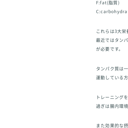
F:fat(脂質)
C:carbohyd
これらは3大栄
最近ではタン
が必要です。
タンパク質は一
運動している方
トレーニングを
過ぎは腸内環
また効果的な摂