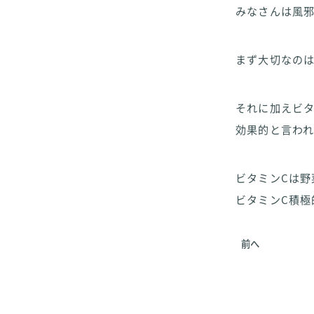
みなさんは風
まず大切なの
それに加えビ
効果的と言わ
ビタミンCは野
ビタミンC積極
前へ