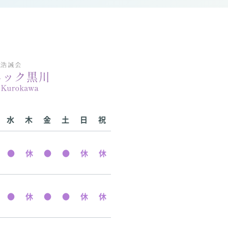
水
木
金
土
日
祝