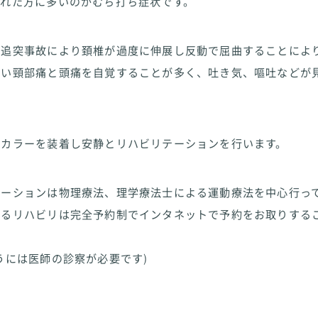
われた方に多いのがむち打ち症状です。
は追突事故により頚椎が過度に伸展し反動で屈曲することによ
強い頸部痛と頭痛を自覚することが多く、吐き気、嘔吐などが
椎カラーを装着し安静とリハビリテーションを行います。
テーションは物理療法、理学療法士による運動療法を中心行っ
よるリハビリは完全予約制でインタネットで予約をお取りする
うには医師の診察が必要です)