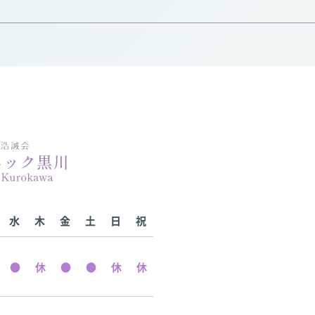
水
木
金
土
日
祝