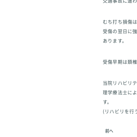
交通事故に遭
むち打ち損傷
受傷の翌日に
あります。
受傷早期は頚
当院リハビリ
理学療法士に
す。
(リハビリを行
前へ