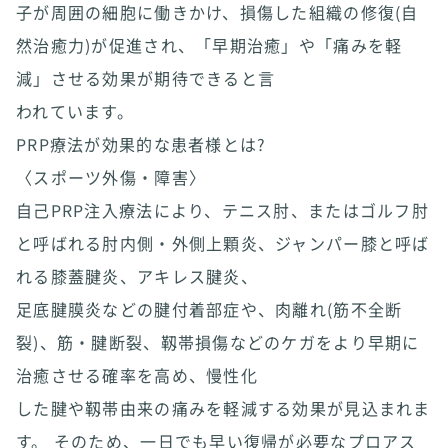
子が周囲の細胞に働きかけ、損傷した組織の修復(自
然治癒力)が促進され、「早期治癒」や「痛みを軽
減」させる効果が期待できると言
われています。
PRP療法が効果的な患者様とは?
〈スポーツ外傷・障害〉
自己PRP注入療法により、テニス肘、またはゴルフ肘
と呼ばれる肘内側・外側上顆炎、ジャンパー膝と呼ば
れる膝蓋腱炎、アキレス腱炎、
足底腱膜炎などの腱付着部症や、肉離れ(筋不全断
裂)、筋・腱断裂、靱帯損傷などのケガをより早期に
治癒させる確率を高め、慢性化
した腱や靱帯由来の痛みを軽減する効果が見込まれま
す。 そのため、一日でも早い復帰が必要なプロアス