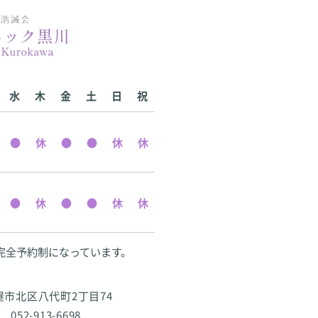
水
木
金
土
日
祝
完全予約制になっています。
古屋市北区八代町2丁目74
 052-913-6698