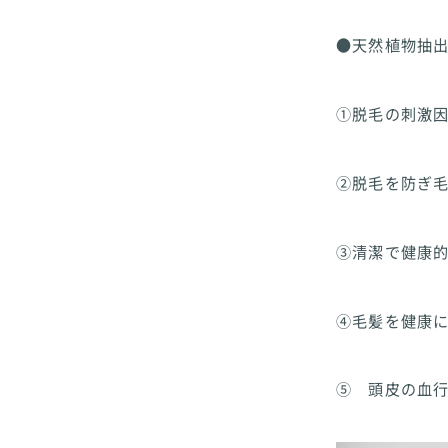
●天然植物抽
①脱毛の刺激
②脱毛を防ぎ
③清潔で健康
④毛髪を健康
⑤ 頭皮の血