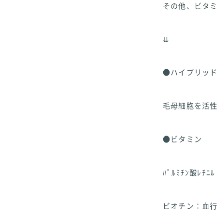
その他、ビタ
⇊
●ハイブリッ
毛母細胞を活
●ビタミン
ﾊﾟﾙﾐﾁﾝ酸ﾚ
ビオチン：血