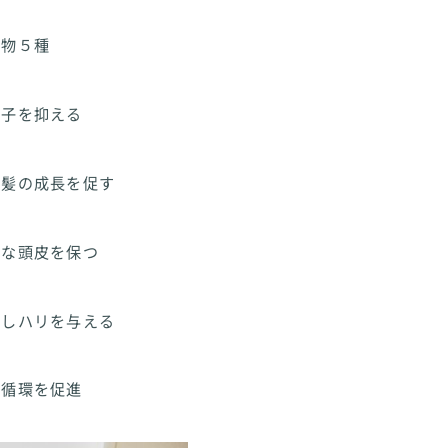
出物５種
因子を抑える
毛髪の成長を促す
的な頭皮を保つ
にしハリを与える
行循環を促進