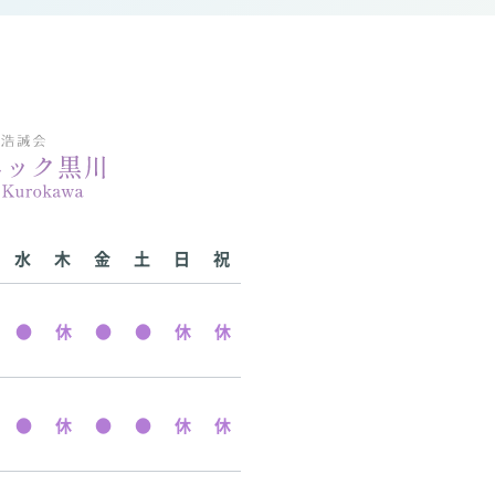
水
木
金
土
日
祝