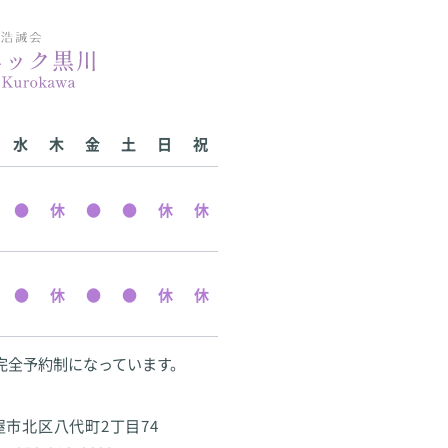
水
木
金
土
日
祝
完全予約制になっています。
古屋市北区八代町2丁目74