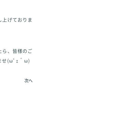
し上げておりま
たら、皆様のご
(ωﾟｪ＾ω)
次へ