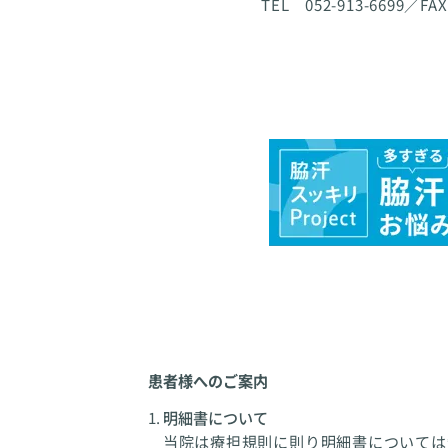
TEL 052-913-6699／FAX
患者様へのご案内
明細書について
当院は療担規則に則り明細書については