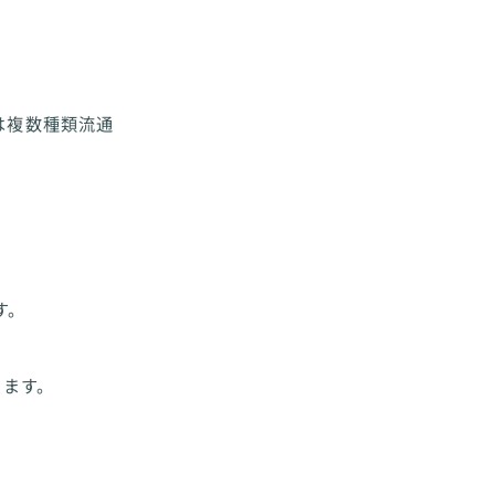
は複数種類流通
。
す。
います。
。