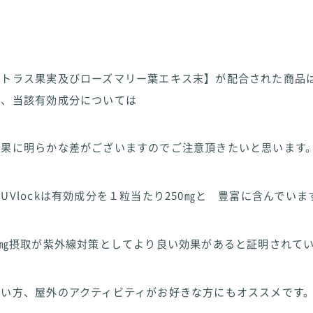
シトラス果実及びローズマリー葉エキス末】が配合された商品
が、当該有効成分については
効果に明らかな差がございますのでご注意頂きたいと思います
UVlockは有効成分を１粒当たり250㎎と 豊富に含んでいま
0㎎摂取が紫外線対策としてより良い効果があると証明されて
長い方、屋外のアクティビティがお好きな方にもオススメです