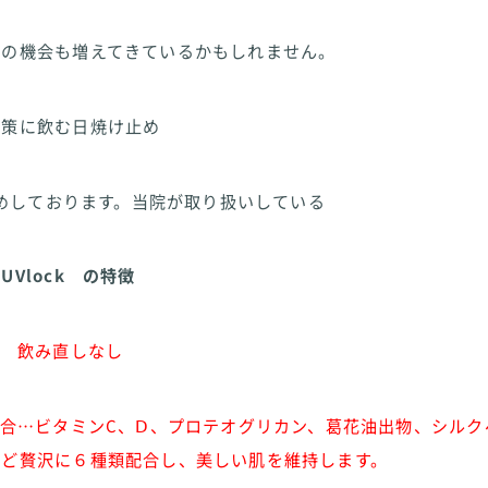
出の機会も増えてきているかもしれません。
対策に飲む日焼け止め
めしております。当院が取り扱いしている
Vlock の特徴
で 飲み直しなし
配合…ビタミンC、Ⅾ、プロテオグリカン、葛花油出物、シル
など贅沢に６種類配合し、
美しい肌を維持します。