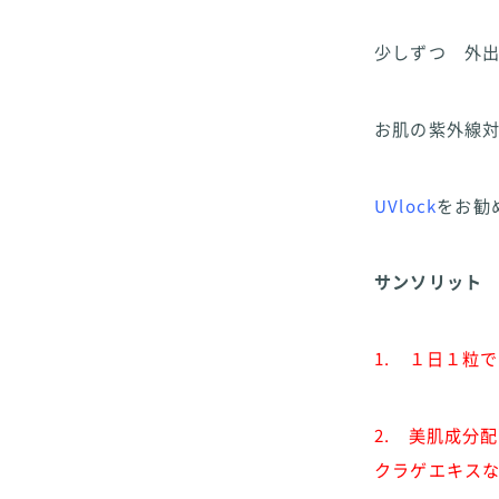
少しずつ 外
お肌の紫外線
UVlock
をお勧
サンソリット U
1. １日１粒
2. 美肌成分
クラゲエキス