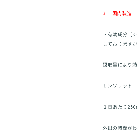
3. 国内製造
・有効成分【
しております
摂取量により
サンソリット 
１日あたり25
外出の時間が