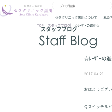
セタクリニック黒川について
私た
TOP
スタッフブログ
☆ﾚｰｻﾞｰの進化☆
スタッフブログ
Staff Blog
☆ﾚｰｻﾞｰの
2017.04.21
おはようござ
Ｑスイッチル