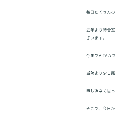
毎日たくさん
去年より待合
ざいます。
今までVITA
当院より少し
申し訳なく思
そこで。今日