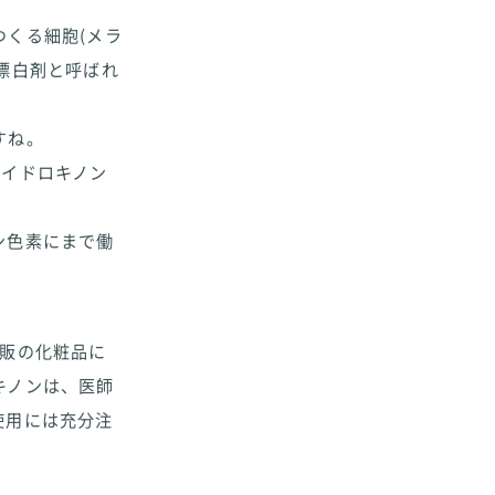
くる細胞(メラ
漂白剤と呼ばれ
すね。
ハイドロキノン
ン色素にまで働
市販の化粧品に
キノンは、医師
使用には充分注