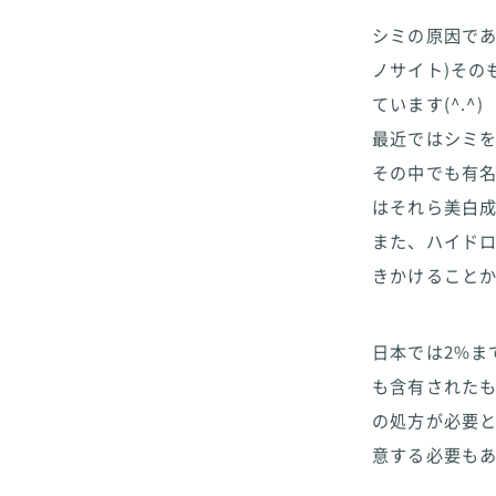
シミの原因であ
ノサイト)その
ています(^.^)
最近ではシミ
その中でも有
はそれら美白
また、ハイド
きかけること
日本では2%
も含有された
の処方が必要
意する必要も