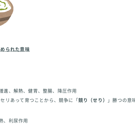
込められた意味
増進、解熱、健胃、整腸、降圧作用
んセリあって育つことから、競争に「
競り（せり）
」勝つの意
熱、利尿作用