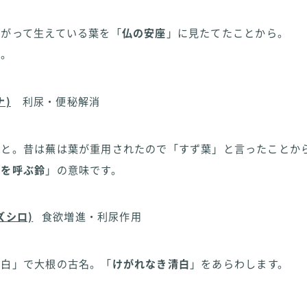
広がって生えている葉を「
仏の安座
」に見たてたことから。
富。
ナ)
利尿・便秘解消
こと。昔は蕪は葉が重用されたので「すず葉」と言ったことか
神を呼ぶ鈴
」の意味です。
ズシロ)
食欲増進・利尿作用
清白」で大根の古名。「
けがれなき清白
」をあらわします。