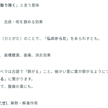
を取り除く
」と言う意味
去痰・咳を鎮める効果
形（ひとがた）のことで、「
仏のからだ
」をあらわすとも。
)
歯槽膿漏、歯痛、消炎効果
、ベラは古語で「群がる」こと。細かい茎に葉が群がるように
こる
」に繋がります。
富で、腹痛の薬にも。
ノザ)
解熱・解毒作用