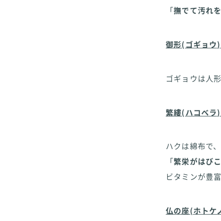
「
撫でて汚れ
御形(ゴギョウ)
ゴギョウは人
繁縷(ハコベラ
ハクは綿布で
「
繁栄がはび
ビタミンが豊
仏の座(ホトケ