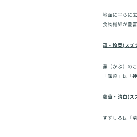
地面に平らに
食物繊維が豊
菘・鈴菜(スズ
蕪（かぶ）の
「鈴菜」は「
蘿蔔・清白(ス
すずしろは「