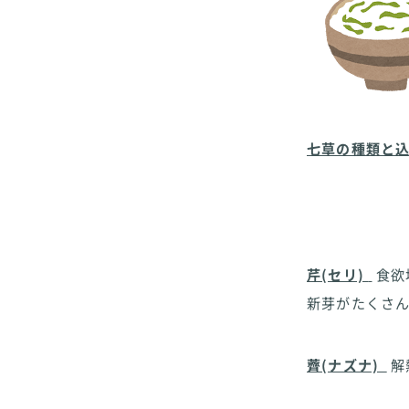
七草の種類と
芹(セリ)
食欲
新芽がたくさ
薺(ナズナ)
解