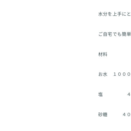
水分を上手にと
ご自宅でも簡
材料
お水 １００
塩 ４グ
砂糖 ４０