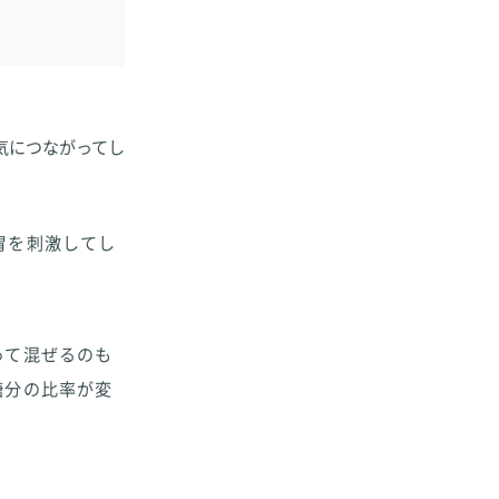
気につながってし
胃を刺激してし
って混ぜるのも
糖分の比率が変