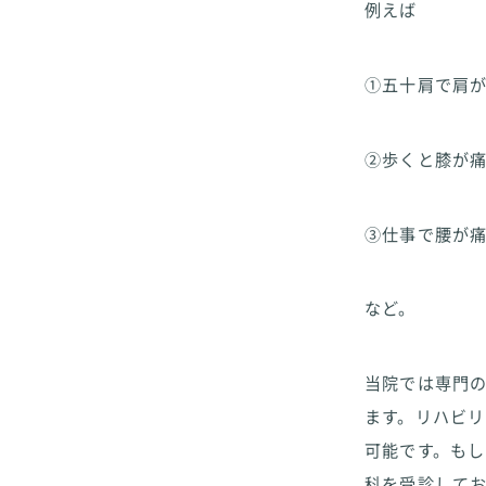
例えば
①五十肩で肩
②歩くと膝が
③仕事で腰が
など。
当院では専門
ます。リハビ
可能です。も
科を受診して