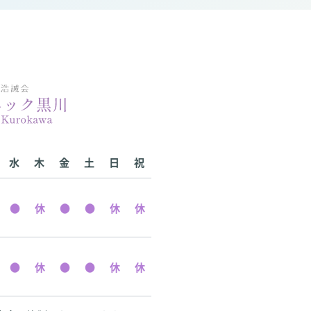
水
木
金
土
日
祝