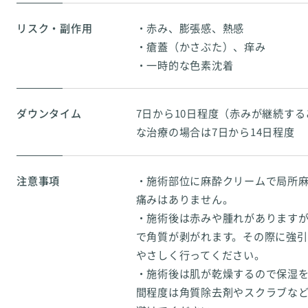
リスク・副作用
・赤み、膨張感、熱感
・瘡蓋（かさぶた）、痒み
・一時的な色素沈着
ダウンタイム
7日から10日程度（赤みが継続す
な治療の場合は7日から14日程度
注意事項
・施術部位に麻酔クリームで局所
痛みはありません。
・施術後は赤みや腫れがありますが
で角質が剥がれます。その際に強
やさしく行ってください。
・施術後は肌が乾燥するので保湿を
間程度は角質除去剤やスクラブな