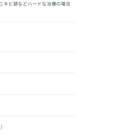
、ニキビ跡などハードな治療の場合
み）