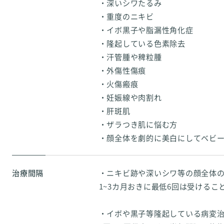
・深いシワたるみ
・重度のニキビ
・イボ黒子や脂漏性角化症
・隆起している色素除去
・汗管腫や稗粒腫
・外傷性傷痕
・火傷瘢痕
・妊娠線や肉割れ
・肝斑肌
・ザラつき肌に悩む方
・顔全体を劇的に美白にしてベビ
治療間隔
・ニキビ跡や深いシワ等の顔全体
1~3カ月おきに最低6回は受けるこ
・イボや黒子等隆起している病変