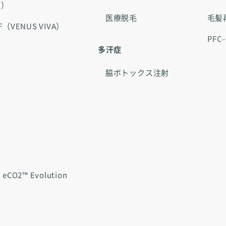
フ）
医療脱毛
毛髪
ENUS VIVA）
PFC
多汗症
脇ボトックス注射
O2™ Evolution