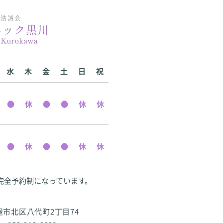
水
木
金
土
日
祝
完全予約制になっています。
古屋市北区八代町2丁目74