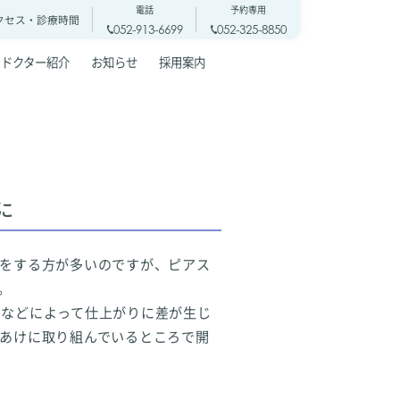
電話
予約専用
クセス・
診療時間
052-913-6699
052-325-8850
ドクター紹介
お知らせ
採用案内
に
けをする方が多いのですが、ピアス
。
アなどによって仕上がりに差が生じ
あけに取り組んでいるところで開