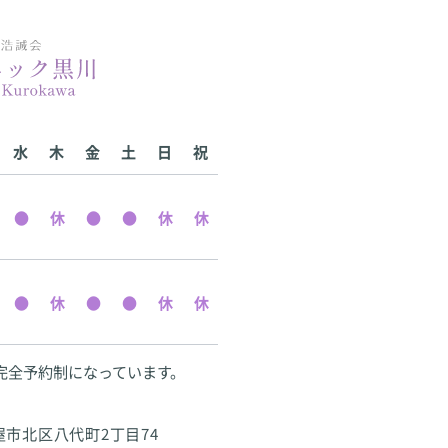
水
木
金
土
日
祝
完全予約制になっています。
古屋市北区八代町2丁目74