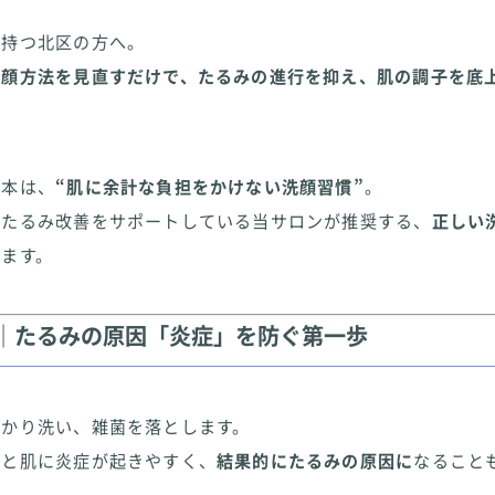
を持つ北区の方へ。
洗顔方法を見直すだけで、たるみの進行を抑え、肌の調子を底
基本は、
“肌に余計な負担をかけない洗顔習慣”
。
でたるみ改善をサポートしている当サロンが推奨する、
正しい
します。
う｜たるみの原因「炎症」を防ぐ第一歩
っかり洗い、雑菌を落とします。
ると肌に炎症が起きやすく、
結果的にたるみの原因に
なること