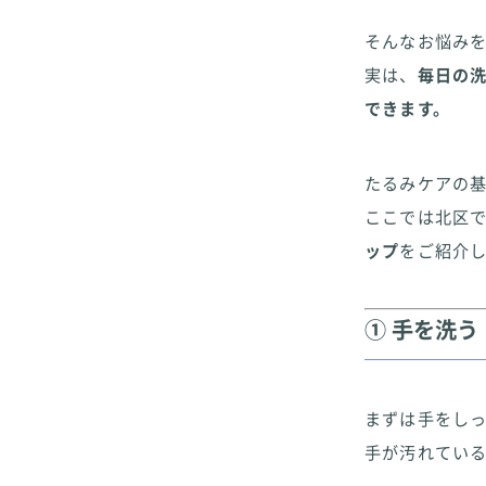
そんなお悩み
実は、
毎日の
できます。
たるみケアの
ここでは北区
ップ
をご紹介
① 手を洗
まずは手をし
手が汚れてい