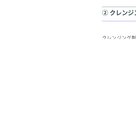
② クレンジ
クレンジング
北区でもご相
指先ではなく
ぬるま湯（32
③ ぬるま
ぬるま湯で軽
たるみ改善に