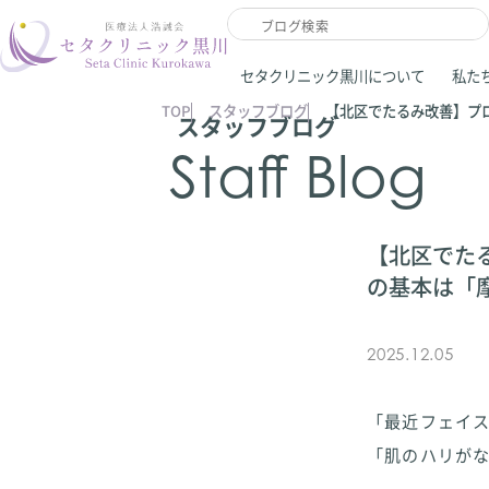
セタクリニック黒川について
私た
TOP
スタッフブログ
【北区でたるみ改善】プ
スタッフブログ
Staff Blog
【北区でた
の基本は「
2025.12.05
「最近フェイ
「肌のハリが