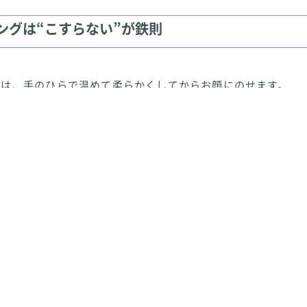
ングは“こすらない”が鉄則
剤は、手のひらで温めて柔らかくしてからお顔にのせます。
談が多い「ほうれい線・たるみ肌」は、
とにかく摩擦を避ける
手のひら全体で、優しくなじませていきましょう。
〜35度）でこすらず流します。
湯で顔を予洗い
く顔を濡らすことで、毛穴が開きやすくなり洗顔効果がアップ
は、余分な刺激を与えない「やさしさ」が必須です。