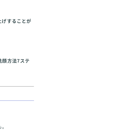
上げすることが
洗顔方法7ステ
も。