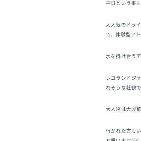
平日という事
大人気のドラ
で、体験型ア
水を掛け合う
レゴランドジ
れそうな壮観
大人達は大興
行かれた方も
と思います(^^