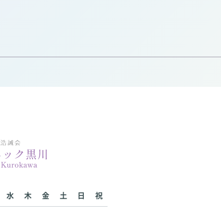
水
木
金
土
日
祝