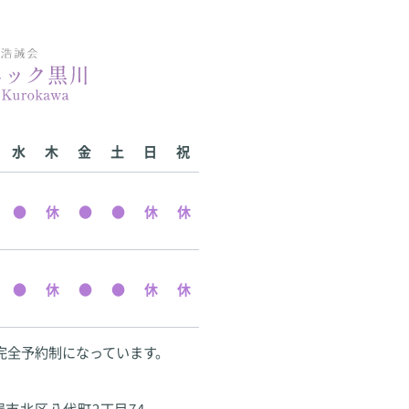
水
木
金
土
日
祝
完全予約制になっています。
古屋市北区八代町2丁目74